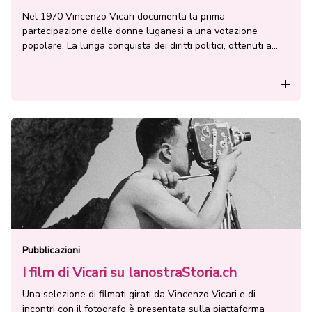
Nel 1970 Vincenzo Vicari documenta la prima
partecipazione delle donne luganesi a una votazione
popolare. La lunga conquista dei diritti politici, ottenuti a
livello federale il 7 febbraio 1971, è passata anche da
dibattiti pubblici, come quello organizzato dalla Radio della
Rea
Svizzera italiana nel 1945 e da manifestazioni di protesta,
come quella indetta nel 1957 […]
Pubblicazioni
I film di Vicari su lanostraStoria.ch
Una selezione di filmati girati da Vincenzo Vicari e di
incontri con il fotografo è presentata sulla piattaforma