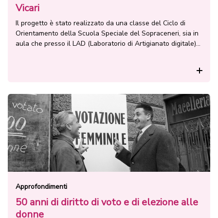
Vicari
Il progetto è stato realizzato da una classe del Ciclo di
Orientamento della Scuola Speciale del Sopraceneri, sia in
aula che presso il LAD (Laboratorio di Artigianato digitale)
di Bellinzona, utilizzando l’applicazione CoSpaces. Gli allievi
coinvolti – Mehmet, Gioel, Aissa, Aline, Julia e Claire – sono
Rea
stati guidati dal docente Massimo Delorenzi. L’idea è nata
[…]
Approfondimenti
50 anni di diritto di voto e di elezione alle
donne