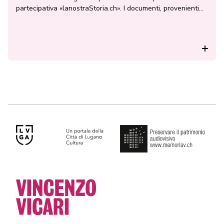
partecipativa «lanostraStoria.ch». I documenti, provenienti
dagli archivi della Radiotelevisione Svizzera di lingua
italiana (RSI), rievocano il Ticino che cambia. Si possono
così scoprire e commentare 16 filmati: da una delle prime
Rea
pellicole 35 mm girata con una cinepresa […]