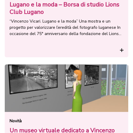
Lugano e la moda – Borsa di studio Lions
Club Lugano
“Vincenzo Vicari. Lugano e la moda” Una mostra e un
progetto per valorizzare l’eredità del fotografo luganese In
occasione del 75° anniversario della fondazione del Lions
Club Lugano, nasce l’evento «Vincenzo Vicari, Lugano e la
moda», frutto di una collaborazione tra la Città di Lugano, il
Rea
Lions Club Lugano e l’Università della Svizzera italiana
(USI). […]
Novità
Un museo virtuale dedicato a Vincenzo