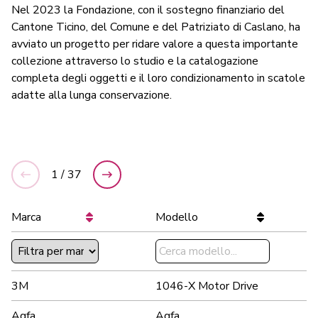
Nel 2023
l
a Fondazione, con il sostegno finanziario del
Cantone Ticino, del Comune e del Patriziato di Caslano,
ha
avviato un progetto
per
ridare valore a questa importante
collezione attraverso
lo studio e la catalogazione
completa degli oggetti
e il loro condizionamento i
n scatole
adatte alla lunga conservazione
.
1 / 37
precedente
successiva
Marca
Modello
ordinamento per Marca
ordinament
3M
1046-X Motor Drive
Agfa
Agfa